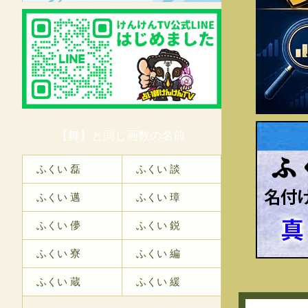
【舞】と同じ画数の名前
ふ
ふくい 磊
ふくい 談
ふくい 邁
ふくい 璋
ふくい 儚
ふくい 鋭
ふくい 寮
ふくい 編
ふくい 蔵
ふくい 緩