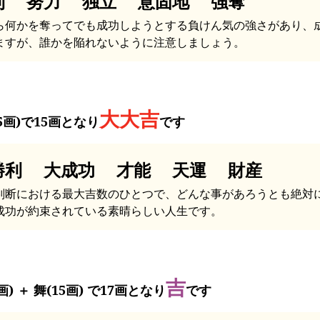
利 努力 独立 意固地 強奪
ら何かを奪ってでも成功しようとする負けん気の強さがあり、
ますが、誰かを陥れないように注意しましょう。
大大吉
15画)で15画となり
です
勝利 大成功 才能 天運 財産
判断における最大吉数のひとつで、どんな事があろうとも絶対
成功が約束されている素晴らしい人生です。
吉
画) ＋ 舞(15画) で17画となり
です