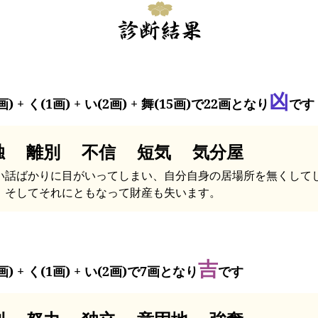
凶
画) + く(1画) + い(2画) + 舞(15画)で22画となり
です
独 離別 不信 短気 気分屋
い話ばかりに目がいってしまい、自分自身の居場所を無くして
。そしてそれにともなって財産も失います。
吉
画) + く(1画) + い(2画)で7画となり
です