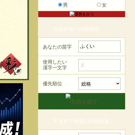
男
女
名前候補の詳細検索
あなたの苗字
使用したい
漢字一文字
優先順位
平仮名で候補の詳細検索