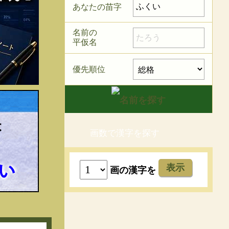
あなたの苗字
名前の
平仮名
優先順位
画数で漢字を探す
表示
画の漢字を