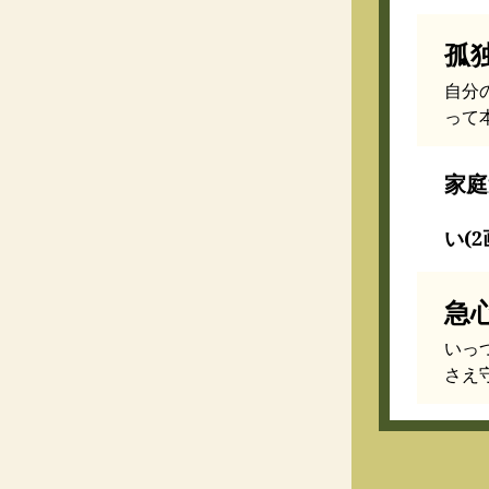
孤
自分
って
家庭
い(2
急
いっ
さえ