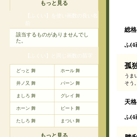
もっと見る
【ふくい】を使い画数の良い名
前
総格
該当するものがありませんでし
た。
ふ(4
【ふくい】と同じ画数の苗字
孤
どっと 舞
ホール 舞
うま
そう
井ノ又 舞
バーン 舞
ましろ 舞
グレイ 舞
天格
ホーン 舞
ビート 舞
ふ(4
たしろ 舞
まつい 舞
もっと見る