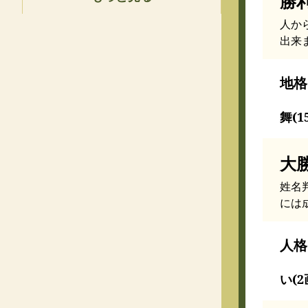
勝
人か
出来
地格
舞(
大
姓名
には
人格
い(2