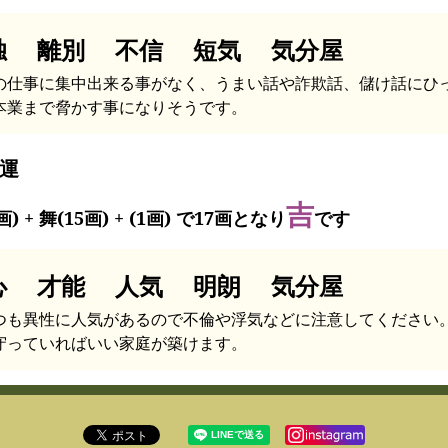
独 離別 不信 短気 気分屋
の仕事に集中出来る事がなく、うまい話や詐欺話、儲け話にひ
本業まで脅かす事になりそうです。
運
吉
画) + 舞(15画) + (1画) で17画となり
です
心 才能 人気 明朗 気分屋
つも異性に人気があるので不倫や浮気などに注意してください
守っていればいい家庭が築けます。