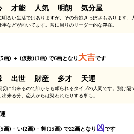
心 才能 人気 明朗 気分屋
に明るい生活ではありますが、その分飽きっぽさもあります。
仕事などが向いてます。常に周りのリーダー的な存在。
大吉
5画) ＋ (仮数)(1画) で6画となり
です
縁 出世 財産 多才 天運
親切に出来るので誰からも頼られるタイプの人間です。別け隔
く出来る分、恋人からは疑われたりする事も。
運
凶
5画) + い(2画) + 舞(15画) で22画となり
です