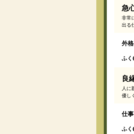
急
非常
出る
外格
ふく(
良
人に
優し
仕事
ふく(