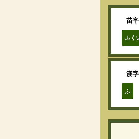
苗字
ふく
漢字
ふ