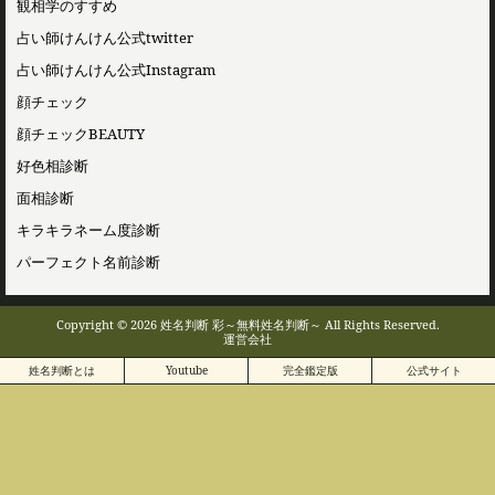
観相学のすすめ
占い師けんけん公式twitter
占い師けんけん公式Instagram
顔チェック
顔チェックBEAUTY
好色相診断
面相診断
キラキラネーム度診断
パーフェクト名前診断
Copyright © 2026 姓名判断 彩～無料姓名判断～ All Rights Reserved.
運営会社
姓名判断とは
Youtube
完全鑑定版
公式サイト