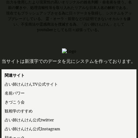
出力を使用したより現実性の高いオリジナルの姓名判断・命名術を使う。名
前の響きや、処理流暢性等を取り入れたリアルな日本人名の解析である。
現在でもブラッシュアップさせる為に日々データを取得し、システムをアッ
プグレードしている。 霊・オーラ・前世などの証明できないオカルトを嫌
い、不安商法や霊感商法を撲滅する為、「占い師けんけん」として
youtuberとしても日々頑張っている。
当サイトは新漢字でのデータを元にシステムを作っております。
関連サイト
占い師けんけんTV公式サイト
名前パワー
きづこう会
観相学のすすめ
占い師けんけん公式twitter
占い師けんけん公式Instagram
顔チェック