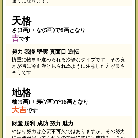
通りになります。
天格
さ(3画) + な(5画)で8画となり
吉
です
努力 我慢 堅実 真面目 逆転
慎重に物事を進められる冷静なタイプです。その良
さが時に冷血漢と見られぬように注意した方が良さ
そうです。
地格
柚(9画) + 寿(7画)で16画となり
大吉
です
財産 勝利 成功 努力 魅力
やはり努力は必要不可欠ではありますが、その努力
に天運が報いてくれるので最終的には成功をおさめ