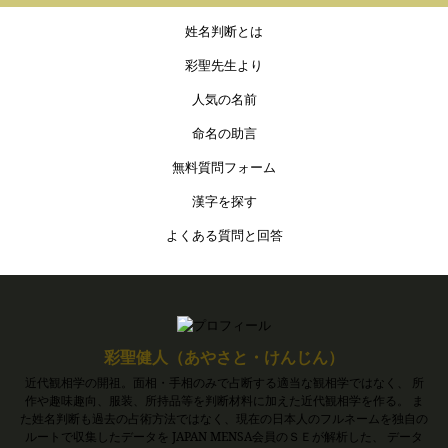
姓名判断とは
彩聖先生より
人気の名前
命名の助言
無料質問フォーム
漢字を探す
よくある質問と回答
彩聖健人（あやさと・けんじん）
近代観相学の開祖。面相・手相のみで占断する適当な観相学ではなく、 所
作や趣味趣向、服装、所持品等を判断材料に加えた近代観相学を作る。 ま
た姓名判断も過去の占術方法ではなく、現在の日本人のフルネームを独自の
ルートで収集したデータを JAPAN MENSA会員のＳＥが解析した、 データ