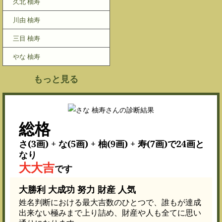
久北 柚寿
川由 柚寿
三目 柚寿
やな 柚寿
もっと見る
総格
さ(3画) + な(5画) + 柚(9画) + 寿(7画)で24画と
なり
大大吉
です
大勝利 大成功 努力 財産 人気
姓名判断における最大吉数のひとつで、誰もが達成
出来ない極みまで上り詰め、財産や人も全てに思い