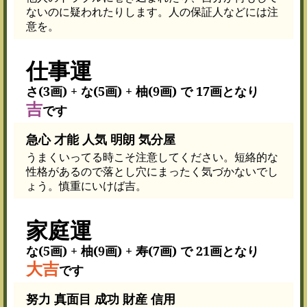
ないのに疑われたりします。人の保証人などには注
意を。
仕事運
さ(3画) + な(5画) + 柚(9画) で 17画となり
吉
です
急心 才能 人気 明朗 気分屋
うまくいってる時こそ注意してください。短絡的な
性格があるので落とし穴にまったく気づかないでし
ょう。慎重にいけば吉。
家庭運
な(5画) + 柚(9画) + 寿(7画) で 21画となり
大吉
です
努力 真面目 成功 財産 信用