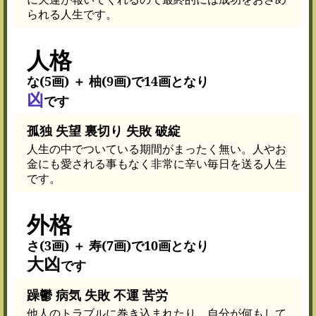
られる人生です。
人格
な(5画) ＋ 柚(9画)で14画となり
凶
です
孤独 失望 裏切り 失敗 破綻
人生の中でついている期間がまったく無い。人やお
金にも愛される事もなく非常に辛い毎日を送る人生
です。
外格
さ(3画) ＋ 寿(7画)で10画となり
大凶
です
躁鬱 病気 失敗 不運 苦労
他人のトラブルに巻き込まれたり、自分が何もして