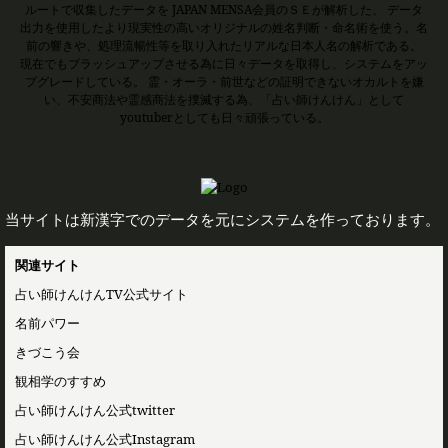
ルートで収集したデータを JAPAN MENSA会員のＳＥが解析した、 データ
出力を使用したより現実性の高いオリジナルの姓名判断・命名術を使う。名
前の響きや、処理流暢性等を取り入れたリアルな日本人名の解析である。
現在でもブラッシュアップさせる為に日々データを取得し、システムをアッ
プグレードしている。 霊・オーラ・前世などの証明できないオカルトを嫌
い、不安商法や霊感商法を撲滅する為、「占い師けんけん」として
youtuberとしても日々頑張っている。
当サイトは新漢字でのデータを元にシステムを作っております。
関連サイト
占い師けんけんTV公式サイト
名前パワー
きづこう会
観相学のすすめ
占い師けんけん公式twitter
占い師けんけん公式Instagram