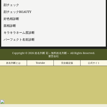
顔チェック
顔チェックBEAUTY
好色相診断
面相診断
キラキラネーム度診断
パーフェクト名前診断
Copyright © 2026 姓名判断 彩～無料姓名判断～ All Rights Reserved.
運営会社
姓名判断とは
Youtube
完全鑑定版
公式サイト