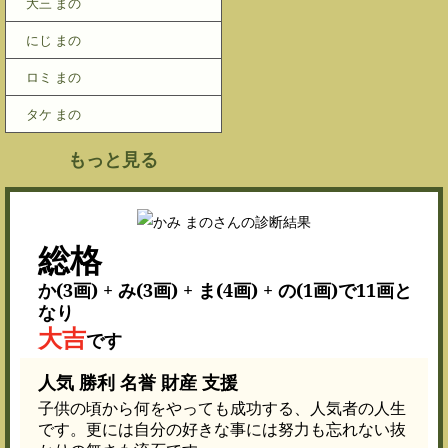
大三 まの
にじ まの
ロミ まの
タケ まの
もっと見る
総格
か(3画) + み(3画) + ま(4画) + の(1画)で11画と
なり
大吉
です
人気 勝利 名誉 財産 支援
子供の頃から何をやっても成功する、人気者の人生
です。更には自分の好きな事には努力も忘れない抜