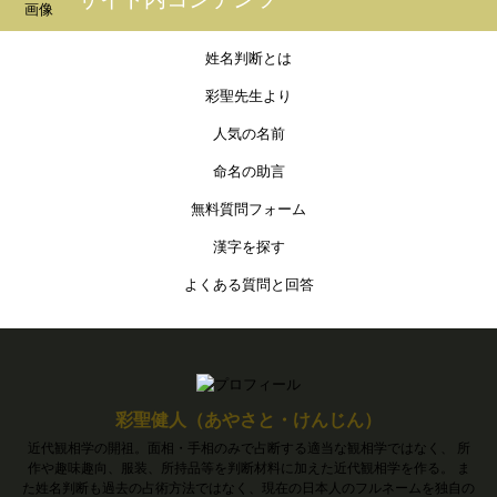
姓名判断とは
彩聖先生より
人気の名前
命名の助言
無料質問フォーム
漢字を探す
よくある質問と回答
彩聖健人（あやさと・けんじん）
近代観相学の開祖。面相・手相のみで占断する適当な観相学ではなく、 所
作や趣味趣向、服装、所持品等を判断材料に加えた近代観相学を作る。 ま
た姓名判断も過去の占術方法ではなく、現在の日本人のフルネームを独自の