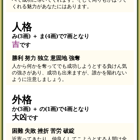
くれる魅力があなたにはあります。
人格
み(3画) ＋ ま(4画)で7画となり
吉
です
勝利 努力 独立 意固地 強奪
人から何かを奪ってでも成功しようとする負けん気
の強さがあり、成功も出来ますが、誰かを陥れない
ように注意しましょう。
外格
か(3画) ＋ の(1画)で4画となり
大凶
です
困難 失敗 挫折 苦労 破綻
近寄ってきたり、仲良くしてこようとする人間は全