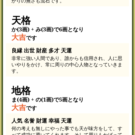
かりの無さも流石です。
天格
か(3画) + み(3画)で6画となり
大吉
です
良縁 出世 財産 多才 天運
非常に強い人間であり、誰からも信用され、人に思
いやりをかけ、常に周りの中心人物となっていきま
す。
地格
ま(4画) + の(1画)で5画となり
大吉
です
人気 名誉 財運 幸福 天運
何の考えも無しにやった事でも天が味方をして、す
べて成功に導いてくれます。そして周りもかばって