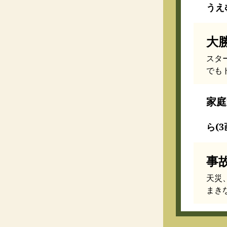
うえむ
大
スタ
でも
家庭
ら(3
事
天災
まき