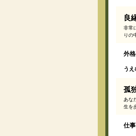
良
非常
りの
外格
うえむ
孤
あな
生を
仕事