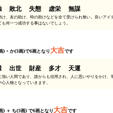
独 敗北 失態 虚栄 無謀
助け、友の助け、時の助けなどを全て受けられ無い。良いアイ
ても何一つ成功する事はないでしょう。
大吉
画) + か(3画)で6画となり
です
縁 出世 財産 多才 天運
に強い人間であり、誰からも信用され、人に思いやりをかけ、
中心人物となっていきます。
大吉
画) ＋ ち(3画) で6画となり
です