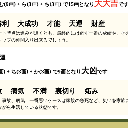
大大吉
(9画) + ら(3画) + ち(3画) で15画となり
で
勝利 大成功 才能 天運 財産
ート時点は進みが遅くとも、最終的には必ず一番の成績や、そ
トップの仲間入り出来るでしょう。
運
大凶
画) + ち(3画) + か(3画) で9画となり
です
故 病気 不満 裏切り 妬み
、事故、病気、一番悪いケースは家族の急死など、災いを家族
ながら生活している状態です。