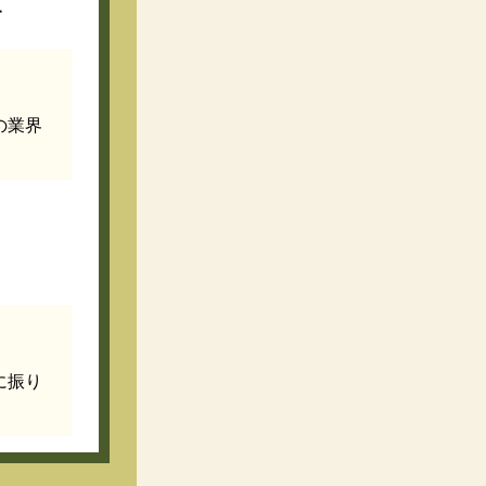
す
の業界
に振り