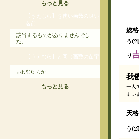
もっと見る
【うえむら】を使い画数の良い
名前
総格
該当するものがありませんでし
う(2
た。
り
【うえむら】と同じ画数の苗字
いわむら ちか
我
もっと見る
一人
まい
天格
う(2