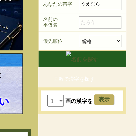
あなたの苗字
名前の
平仮名
優先順位
画数で漢字を探す
表示
画の漢字を