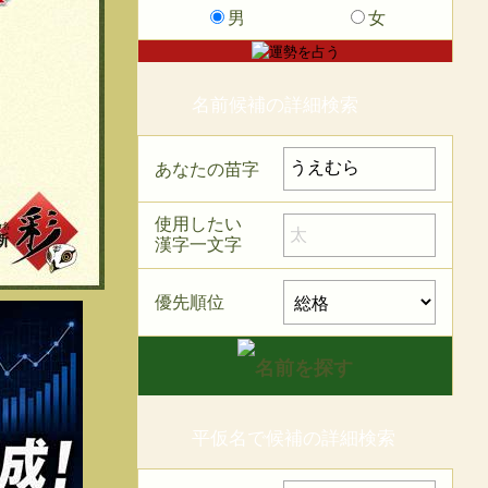
男
女
名前候補の詳細検索
あなたの苗字
使用したい
漢字一文字
優先順位
平仮名で候補の詳細検索