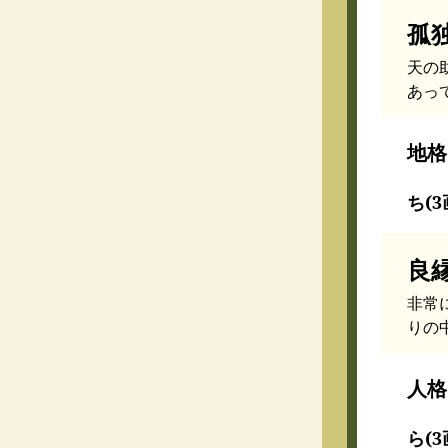
孤
天の
あっ
地格
ち(3
良
非常
りの
人格
ら(3