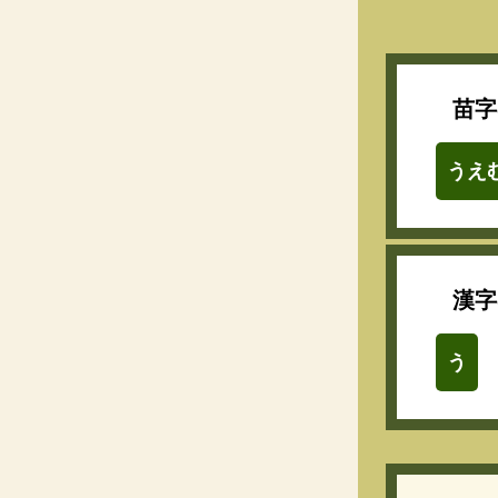
苗字
うえ
漢字
う