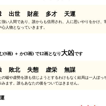
縁 出世 財産 多才 天運
に強い人間であり、誰からも信用され、人に思いやりをかけ、
中心人物となっていきます。
大凶
(9画) ＋ か(3画) で12画となり
です
独 敗北 失態 虚栄 無謀
たの嘘や虚勢を誰も信じようとするわけもなく結局は一人ぼっ
歩みます。誰もあなたの後をついてはきません。
運