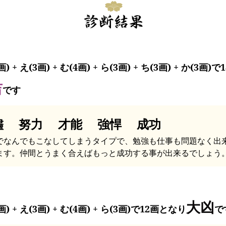
画) + え(3画) + む(4画) + ら(3画) + ち(3画) + か(3画)
吉
です
儘 努力 才能 強悍 成功
でなんでもこなしてしまうタイプで、勉強も仕事も問題なく出
ます。仲間とうまく合えばもっと成功する事が出来るでしょう
大凶
画) + え(3画) + む(4画) + ら(3画)で12画となり
で