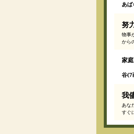
あばら
努
物事
から
家庭
谷(7
我
あな
すぐ