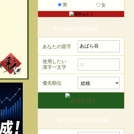
男
女
名前候補の詳細検索
あなたの苗字
使用したい
漢字一文字
優先順位
平仮名で候補の詳細検索