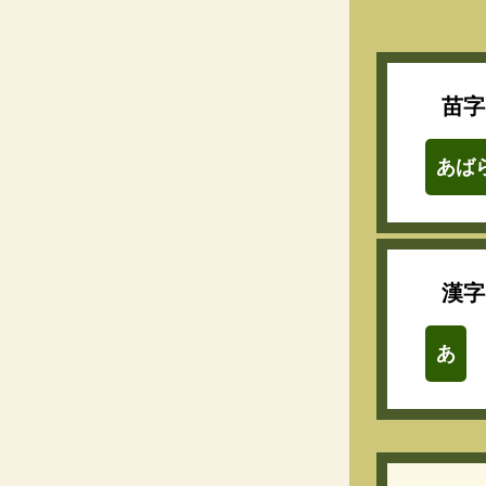
苗字
あば
漢字
あ