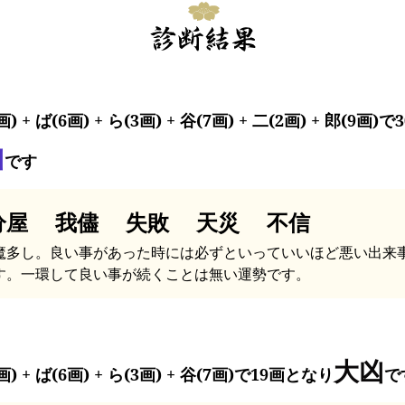
画) + ば(6画) + ら(3画) + 谷(7画) + 二(2画) + 郎(9画)
凶
です
分屋 我儘 失敗 天災 不信
魔多し。良い事があった時には必ずといっていいほど悪い出来
す。一環して良い事が続くことは無い運勢です。
大凶
画) + ば(6画) + ら(3画) + 谷(7画)で19画となり
で