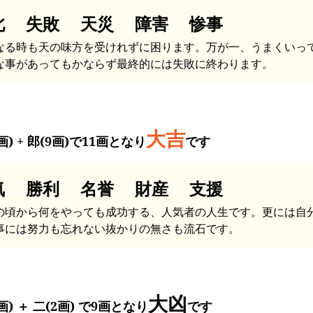
北 失敗 天災 障害 惨事
なる時も天の味方を受けれずに困ります。万が一、うまくいっ
な事があってもかならず最終的には失敗に終わります。
大吉
画) + 郎(9画)で11画となり
です
気 勝利 名誉 財産 支援
の頃から何をやっても成功する、人気者の人生です。更には自
事には努力も忘れない抜かりの無さも流石です。
大凶
画) ＋ 二(2画) で9画となり
です