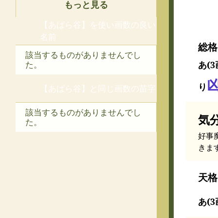
もっと見る
【あばら谷】を使い画数の良い
名前
総格
該当するものがありませんでし
あ(3
た。
り
【あばら谷】と同じ画数の苗字
該当するものがありませんでし
気
た。
好事
きま
天格
あ(3