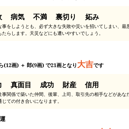
故 病気 不満 裏切り 妬み
な事をしようとも、必ず大きな失敗や災いを招いてしまい、最
もたらします。天災などにも遭いやすいでしょう。
大吉
(12画) ＋ 郎(9画) で21画となり
です
力 真面目 成功 財産 信用
仕事関係で築いた仲間、後輩、上司、取引先の相手などがあな
通じての付き合いになります。
運