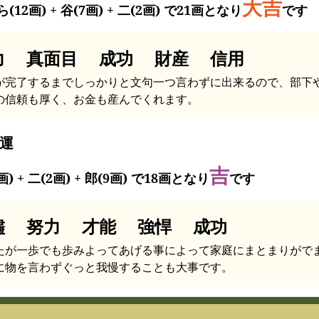
大吉
(12画) + 谷(7画) + 二(2画) で21画となり
です
力 真面目 成功 財産 信用
が完了するまでしっかりと文句一つ言わずに出来るので、部下
の信頼も厚く、お金も産んでくれます。
運
吉
画) + 二(2画) + 郎(9画) で18画となり
です
儘 努力 才能 強悍 成功
たが一歩でも歩みよってあげる事によって家庭にまとまりがで
に物を言わずぐっと我慢することも大事です。