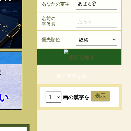
あなたの苗字
名前の
平仮名
優先順位
画数で漢字を探す
表示
画の漢字を