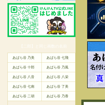
【二郎】と同じ画数の名前
あ
あばら谷 乃美
あばら谷 七飛
あばら谷 十郎
あばら谷 乃風
あばら谷 八音
あばら谷 八栄
あばら谷 七南
あばら谷 了美
あばら谷 二胡
あばら谷 乃香