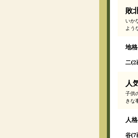
敗
いか
よう
地格
二(2
人
子供
きな
人格
谷(7