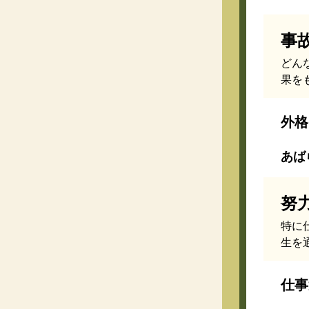
事
どん
果を
外格
あばら
努
特に
生を
仕事