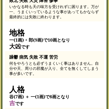
敗北 失敗 天災 障害 惨事
いかなる時も天の味方を受けれずに困ります。万が
一、うまくいっているような事があってもかならず
最終的には失敗に終わります。
地格
一(1画) + 郎(9画)で10画となり
大凶
です
躁鬱 病気 失敗 不運 苦労
何をやろうとも必ずうまくいく事はありません。自
分や天、周りの邪魔が入り、全てを無くしてしまう
事が多いです。
人格
谷(7画) ＋ 一(1画)で8画となり
吉
です