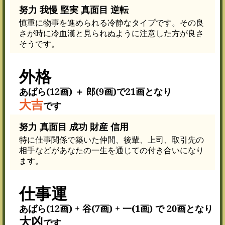
努力 我慢 堅実 真面目 逆転
慎重に物事を進められる冷静なタイプです。その良
さが時に冷血漢と見られぬように注意した方が良さ
そうです。
外格
あばら(12画) ＋ 郎(9画)で21画となり
大吉
です
努力 真面目 成功 財産 信用
特に仕事関係で築いた仲間、後輩、上司、取引先の
相手などがあなたの一生を通じての付き合いになり
ます。
仕事運
あばら(12画) + 谷(7画) + 一(1画) で 20画となり
大凶
です