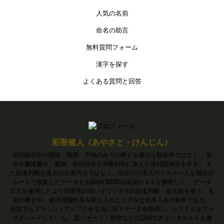
人気の名前
命名の助言
無料質問フォーム
漢字を探す
よくある質問と回答
彩聖健人（あやさと・けんじん）
近代観相学の開祖。面相・手相のみで占断する適当な観相学ではなく、 所
作や趣味趣向、服装、所持品等を判断材料に加えた近代観相学を作る。 ま
た姓名判断も過去の占術方法ではなく、現在の日本人のフルネームを独自の
ルートで収集したデータを JAPAN MENSA会員のＳＥが解析した、 データ
出力を使用したより現実性の高いオリジナルの姓名判断・命名術を使う。名
前の響きや、処理流暢性等を取り入れたリアルな日本人名の解析である。
現在でもブラッシュアップさせる為に日々データを取得し、システムをアッ
プグレードしている。 霊・オーラ・前世などの証明できないオカルトを嫌