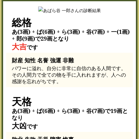
総格
あ(3画) + ば(6画) + ら(3画) + 谷(7画) + 一(1画)
+ 郎(9画)で29画となり
大吉
です
財産 知性 名誉 強運 非難
パワーに溢れ、自分に非常に自信のある人間です。
その人間力で全ての物を手に入れれますが、人への
感謝を忘れがちです。
天格
あ(3画) + ば(6画) + ら(3画) + 谷(7画)で19画と
なり
大凶
です