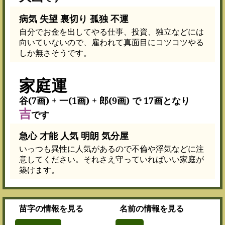
病気 失望 裏切り 孤独 不運
自分でお金を出してやる仕事、投資、独立などには
向いていないので、雇われて真面目にコツコツやる
しか無さそうです。
家庭運
谷(7画) + 一(1画) + 郎(9画) で 17画となり
吉
です
急心 才能 人気 明朗 気分屋
いっつも異性に人気があるので不倫や浮気などに注
意してください。それさえ守っていればいい家庭が
築けます。
苗字
の情報を見る
名前
の情報を見る