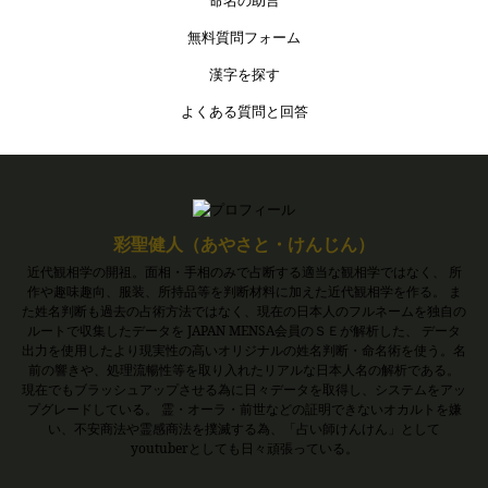
命名の助言
無料質問フォーム
漢字を探す
よくある質問と回答
彩聖健人（あやさと・けんじん）
近代観相学の開祖。面相・手相のみで占断する適当な観相学ではなく、 所
作や趣味趣向、服装、所持品等を判断材料に加えた近代観相学を作る。 ま
た姓名判断も過去の占術方法ではなく、現在の日本人のフルネームを独自の
ルートで収集したデータを JAPAN MENSA会員のＳＥが解析した、 データ
出力を使用したより現実性の高いオリジナルの姓名判断・命名術を使う。名
前の響きや、処理流暢性等を取り入れたリアルな日本人名の解析である。
現在でもブラッシュアップさせる為に日々データを取得し、システムをアッ
プグレードしている。 霊・オーラ・前世などの証明できないオカルトを嫌
い、不安商法や霊感商法を撲滅する為、「占い師けんけん」として
youtuberとしても日々頑張っている。