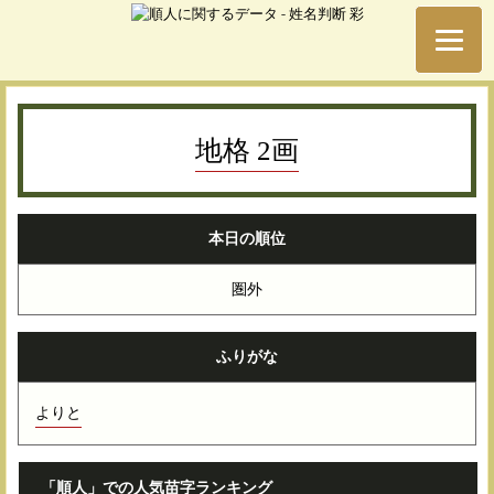
地格 2画
本日の順位
圏外
ふりがな
よりと
「順人」での人気苗字ランキング