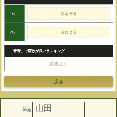
1位
酒樂 音音
2位
芳我 音音
「音音」で画数が良いランキング
該当なし
戻る