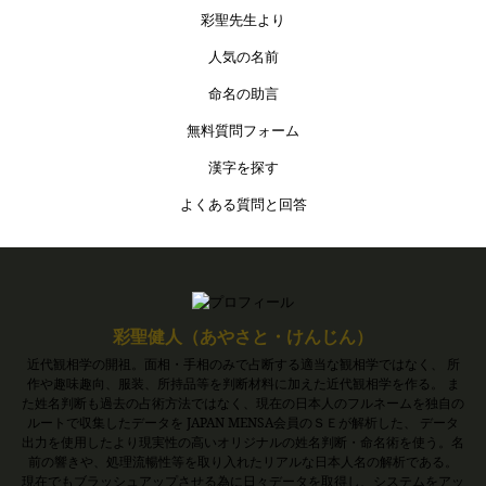
彩聖先生より
人気の名前
命名の助言
無料質問フォーム
漢字を探す
よくある質問と回答
彩聖健人（あやさと・けんじん）
近代観相学の開祖。面相・手相のみで占断する適当な観相学ではなく、 所
作や趣味趣向、服装、所持品等を判断材料に加えた近代観相学を作る。 ま
た姓名判断も過去の占術方法ではなく、現在の日本人のフルネームを独自の
ルートで収集したデータを JAPAN MENSA会員のＳＥが解析した、 データ
出力を使用したより現実性の高いオリジナルの姓名判断・命名術を使う。名
前の響きや、処理流暢性等を取り入れたリアルな日本人名の解析である。
現在でもブラッシュアップさせる為に日々データを取得し、システムをアッ