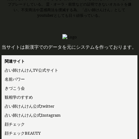
プグレードしている。 霊・オーラ・前世などの証明できないオカルトを嫌
い、不安商法や霊感商法を撲滅する為、「占い師けんけん」として
youtuberとしても日々頑張っている。
当サイトは新漢字でのデータを元にシステムを作っております。
関連サイト
占い師けんけんTV公式サイト
名前パワー
きづこう会
観相学のすすめ
占い師けんけん公式twitter
占い師けんけん公式Instagram
顔チェック
顔チェックBEAUTY