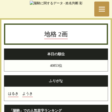
地格 2画
本日の順位
40853位
ふりがな
はるき
ようき
「陽騎」での人気苗字ランキング