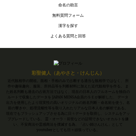
命名の助言
無料質問フォーム
漢字を探す
よくある質問と回答
彩聖健人（あやさと・けんじん）
近代観相学の開祖。面相・手相のみで占断する適当な観相学ではなく、 所
作や趣味趣向、服装、所持品等を判断材料に加えた近代観相学を作る。 ま
た姓名判断も過去の占術方法ではなく、現在の日本人のフルネームを独自の
ルートで収集したデータを JAPAN MENSA会員のＳＥが解析した、 データ
出力を使用したより現実性の高いオリジナルの姓名判断・命名術を使う。名
前の響きや、処理流暢性等を取り入れたリアルな日本人名の解析である。
現在でもブラッシュアップさせる為に日々データを取得し、システムをアッ
プグレードしている。 霊・オーラ・前世などの証明できないオカルトを嫌
い、不安商法や霊感商法を撲滅する為、「占い師けんけん」として
youtuberとしても日々頑張っている。