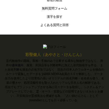
命名の助言
無料質問フォーム
漢字を探す
よくある質問と回答
彩聖健人（あやさと・けんじん）
近代観相学の開祖。面相・手相のみで占断する適当な観相学ではなく、 所
作や趣味趣向、服装、所持品等を判断材料に加えた近代観相学を作る。 ま
た姓名判断も過去の占術方法ではなく、現在の日本人のフルネームを独自の
ルートで収集したデータを JAPAN MENSA会員のＳＥが解析した、 データ
出力を使用したより現実性の高いオリジナルの姓名判断・命名術を使う。名
前の響きや、処理流暢性等を取り入れたリアルな日本人名の解析である。
現在でもブラッシュアップさせる為に日々データを取得し、システムをアッ
プグレードしている。 霊・オーラ・前世などの証明できないオカルトを嫌
い、不安商法や霊感商法を撲滅する為、「占い師けんけん」として
youtuberとしても日々頑張っている。