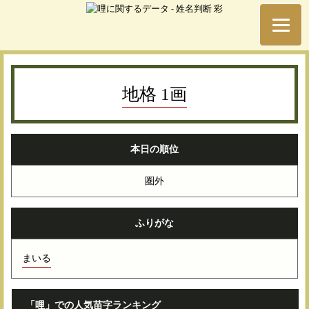
地格 1画
本日の順位
圏外
ふりがな
まいる
「哩」での人気苗字ランキング