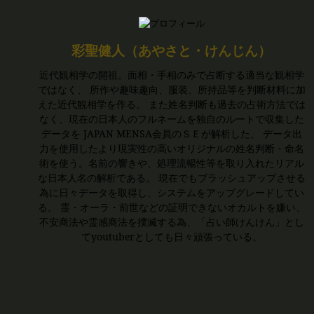
彩聖健人（あやさと・けんじん）
近代観相学の開祖。面相・手相のみで占断する適当な観相学
ではなく、 所作や趣味趣向、服装、所持品等を判断材料に加
えた近代観相学を作る。 また姓名判断も過去の占術方法では
なく、現在の日本人のフルネームを独自のルートで収集した
データを JAPAN MENSA会員のＳＥが解析した、 データ出
力を使用したより現実性の高いオリジナルの姓名判断・命名
術を使う。名前の響きや、処理流暢性等を取り入れたリアル
な日本人名の解析である。 現在でもブラッシュアップさせる
為に日々データを取得し、システムをアップグレードしてい
る。 霊・オーラ・前世などの証明できないオカルトを嫌い、
不安商法や霊感商法を撲滅する為、「占い師けんけん」とし
てyoutuberとしても日々頑張っている。