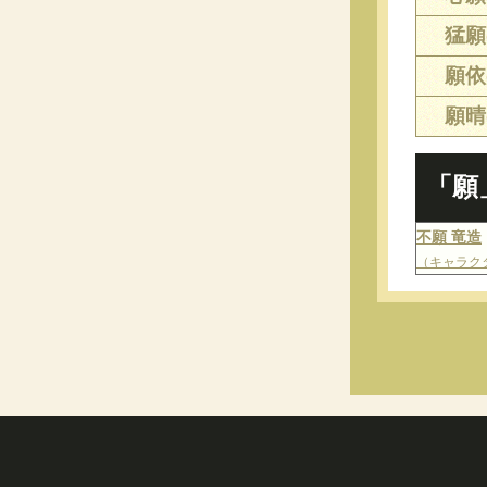
猛願(
願依(
願晴(
「願
不願 竜造
（キャラク