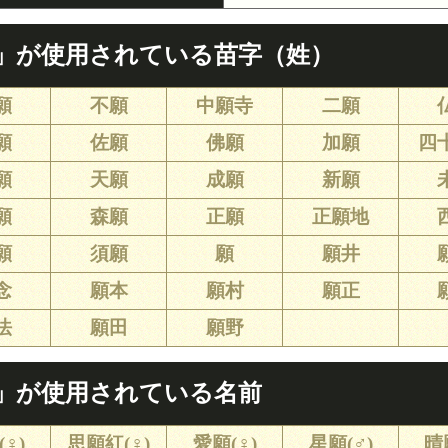
」が使用されている苗字（姓）
願
不願
中願寺
二願
願
佐願
佛願
加願
四
願
天願
成願
新願
願
森願
正願
正願地
願
須願
願
願井
念
願本
願村
願正
法
願田
願野
」が使用されている名前
♀)
思願紅(♀)
愛願(♀)
星願(♂)
晴