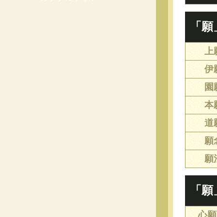
「願
上
伊
園
本
道
願
願
「願
心願(