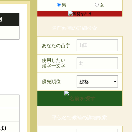
男
女
用
名前候補の詳細検索
あなたの苗字
使用したい
漢字一文字
優先順位
平仮名で候補の詳細検索
は）