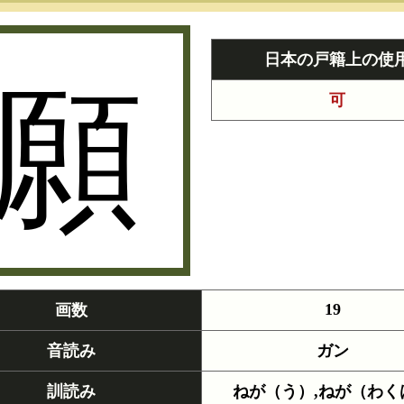
願
日本の戸籍上の使
可
19
画数
音読み
ガン
訓読み
ねが（う）,ねが（わく