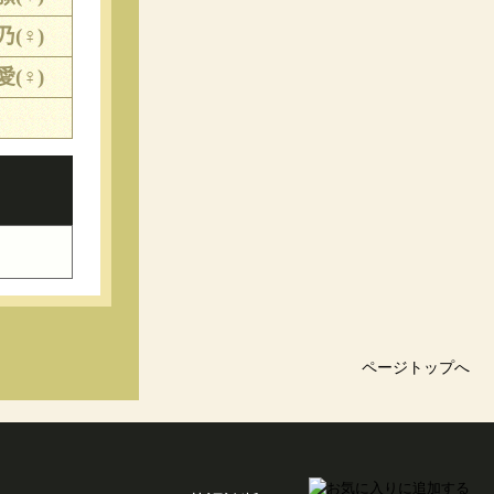
乃(♀)
愛(♀)
ページトップへ