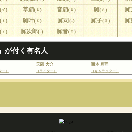
♂)
草願(♀)
音願(♀)
願(♂)
願
♀)
願叶(♀)
願司(-)
願子(♀)
願
♀)
願次郎(-)
願音(♀)
」が付く有名人
天願 大介
西本 願司
ター）
（ライター）
（キャラクター）