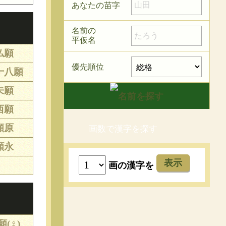
あなたの苗字
名前の
平仮名
仏願
優先順位
十八願
未願
西願
願原
画数で漢字を探す
願永
表示
画の漢字を
願(♀)