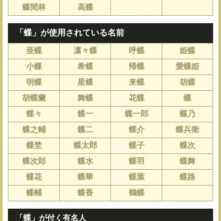
蝶間林
高蝶
「蝶」が使用されている名前
亜蝶
凛々蝶
呼蝶
姫蝶
小蝶
希蝶
帰蝶
愛蝶姫
明蝶
星蝶
来蝶
胡蝶
胡蝶蘭
舞蝶
花蝶
蝶
蝶々
蝶一
蝶一郎
蝶乃
蝶之輔
蝶二
蝶介
蝶兵衛
蝶埜
蝶太郎
蝶子
蝶次
蝶次郎
蝶水
蝶羽
蝶舞
蝶花
蝶華
蝶葉
蝶路
蝶輔
蝶香
鶴蝶
「蝶」が付く有名人