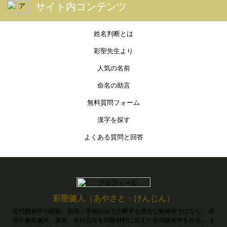
サイト内コンテンツ
姓名判断とは
彩聖先生より
人気の名前
命名の助言
無料質問フォーム
漢字を探す
よくある質問と回答
彩聖健人（あやさと・けんじん）
近代観相学の開祖。面相・手相のみで占断する適当な観相学ではなく、 所
作や趣味趣向、服装、所持品等を判断材料に加えた近代観相学を作る。 ま