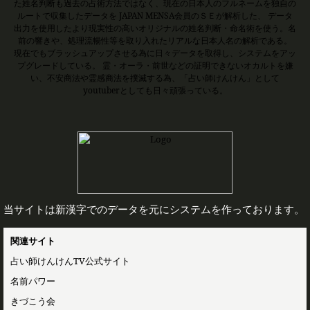
た姓名判断も過去の占術方法ではなく、現在の日本人のフルネームを独自の
ルートで収集したデータを JAPAN MENSA会員のＳＥが解析した、 データ
出力を使用したより現実性の高いオリジナルの姓名判断・命名術を使う。名
前の響きや、処理流暢性等を取り入れたリアルな日本人名の解析である。
現在でもブラッシュアップさせる為に日々データを取得し、システムをアッ
プグレードしている。 霊・オーラ・前世などの証明できないオカルトを嫌
い、不安商法や霊感商法を撲滅する為、「占い師けんけん」として
youtuberとしても日々頑張っている。
当サイトは新漢字でのデータを元にシステムを作っております。
関連サイト
占い師けんけんTV公式サイト
名前パワー
きづこう会