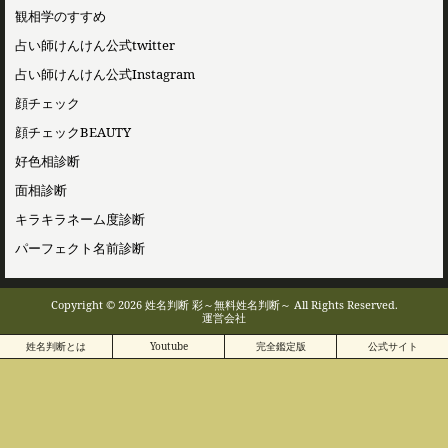
観相学のすすめ
占い師けんけん公式twitter
占い師けんけん公式Instagram
顔チェック
顔チェックBEAUTY
好色相診断
面相診断
キラキラネーム度診断
パーフェクト名前診断
Copyright © 2026 姓名判断 彩～無料姓名判断～ All Rights Reserved.
運営会社
姓名判断とは
Youtube
完全鑑定版
公式サイト