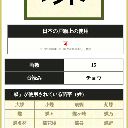
日本の戸籍上の使用
可
※平成30年04月05日現在法務省HPより参照
15
画数
音読み
チョウ
「蝶」が使用されている苗字（姓）
大蝶
小蝶
胡蝶
菊蝶
蝶
蝶々
蝶ヶ崎
蝶乃
蝶名林
蝶花楼
蝶谷
蝶野