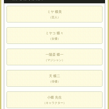
ミヤ 蝶美
（芸人）
ミヤコ 蝶々
（女優）
一陽斎 蝶一
（マジシャン）
天 蝶二
（俳優）
小蝶 先生
（キャラクター）