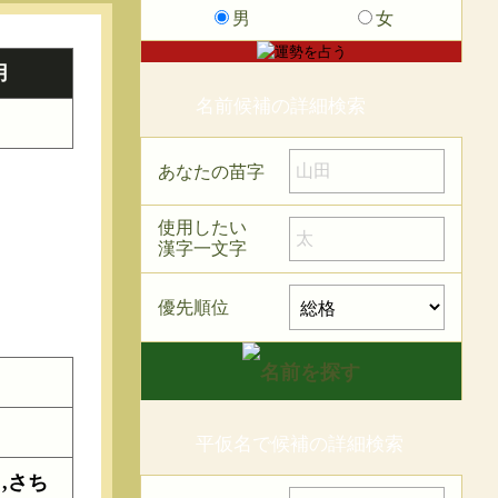
男
女
用
名前候補の詳細検索
あなたの苗字
使用したい
漢字一文字
優先順位
平仮名で候補の詳細検索
,さち