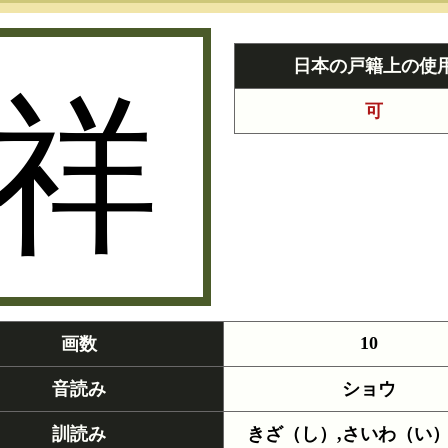
祥
日本の戸籍上の使
可
10
画数
音読み
ショウ
訓読み
きざ（し）,さいわ（い）