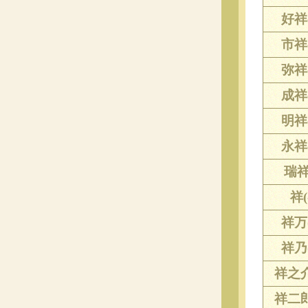
好祥(
市祥(
弥祥(
成祥(
明祥(
永祥(
瑞祥(
祥(
祥万(
祥乃(
祥之介
祥二郎