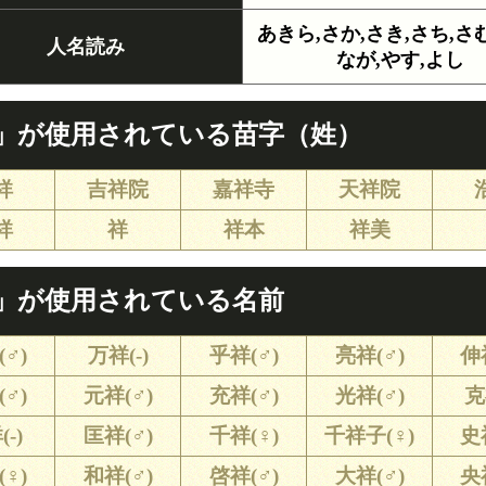
あきら,さか,さき,さち,さむ
人名読み
なが,やす,よし
」が使用されている苗字（姓）
祥
吉祥院
嘉祥寺
天祥院
祥
祥
祥本
祥美
」が使用されている名前
♂)
万祥(-)
乎祥(♂)
亮祥(♂)
伸
♂)
元祥(♂)
充祥(♂)
光祥(♂)
克
-)
匡祥(♂)
千祥(♀)
千祥子(♀)
史
♀)
和祥(♂)
啓祥(♂)
大祥(♂)
央