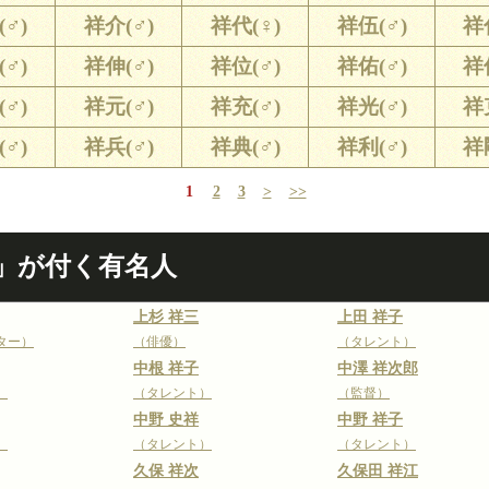
♂)
祥介(♂)
祥代(♀)
祥伍(♂)
祥
♂)
祥伸(♂)
祥位(♂)
祥佑(♂)
祥
♂)
祥元(♂)
祥充(♂)
祥光(♂)
祥
♂)
祥兵(♂)
祥典(♂)
祥利(♂)
祥
1
2
3
>
>>
」が付く有名人
上杉 祥三
上田 祥子
ター）
（俳優）
（タレント）
中根 祥子
中澤 祥次郎
）
（タレント）
（監督）
中野 史祥
中野 祥子
）
（タレント）
（タレント）
久保 祥次
久保田 祥江