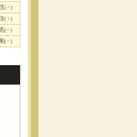
伎(♂)
佳(♀)
克(♂)
剛(♂)