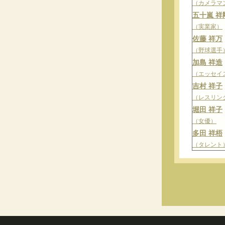
（カメラマ
五十嵐 祥
（実業家）
佐藤 祥万
（野球選手
加島 祥造
（エッセイ
吉村 祥子
（レスリン
堀田 祥子
（女優）
多田 祥梧
（タレント