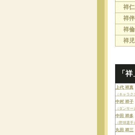
祥仁(
祥伴(
祥倫(
祥児(
「祥
上代 祥真
（キャラク
中村 祥子
（ダンサー
中田 祥多
（野球選手
丸田 祥三