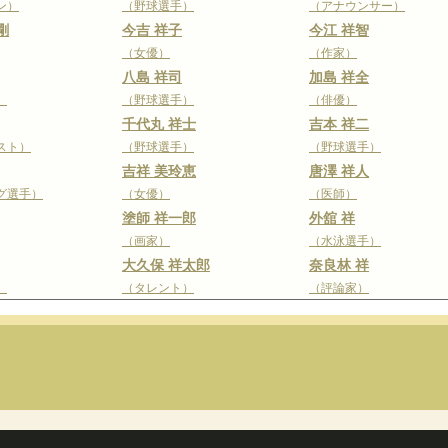
ン）
（野球選手）
（アナウンサー）
剛
今吉 祥子
今江 祥智
（女優）
（作家）
八島 祥司
加島 祥全
）
（野球選手）
（俳優）
千代丸 祥士
吉本 祥二
スト）
（野球選手）
（野球選手）
吉祥 美玲恵
唐澤 祥人
グ選手）
（女優）
（医師）
塗師 祥一郎
外舘 祥
（画家）
（水泳選手）
大久保 祥太郎
奈良林 祥
）
（タレント）
（評論家）