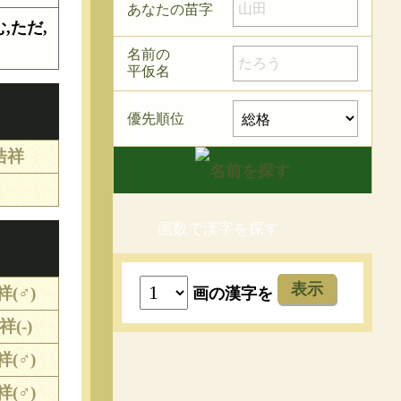
あなたの苗字
,ただ,
名前の
平仮名
優先順位
浩祥
画数で漢字を探す
表示
祥(♂)
画の漢字を
祥(-)
祥(♂)
祥(♂)