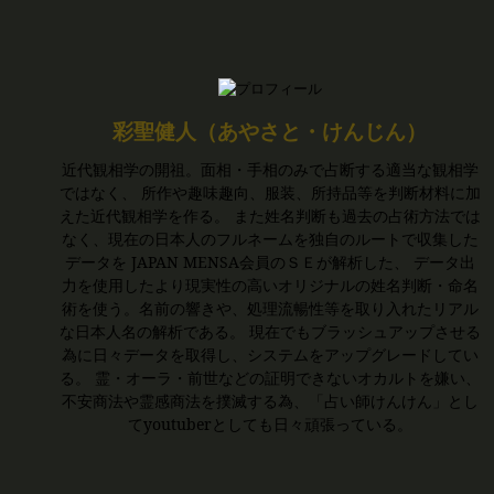
彩聖健人（あやさと・けんじん）
近代観相学の開祖。面相・手相のみで占断する適当な観相学
ではなく、 所作や趣味趣向、服装、所持品等を判断材料に加
えた近代観相学を作る。 また姓名判断も過去の占術方法では
なく、現在の日本人のフルネームを独自のルートで収集した
データを JAPAN MENSA会員のＳＥが解析した、 データ出
力を使用したより現実性の高いオリジナルの姓名判断・命名
術を使う。名前の響きや、処理流暢性等を取り入れたリアル
な日本人名の解析である。 現在でもブラッシュアップさせる
為に日々データを取得し、システムをアップグレードしてい
る。 霊・オーラ・前世などの証明できないオカルトを嫌い、
不安商法や霊感商法を撲滅する為、「占い師けんけん」とし
てyoutuberとしても日々頑張っている。