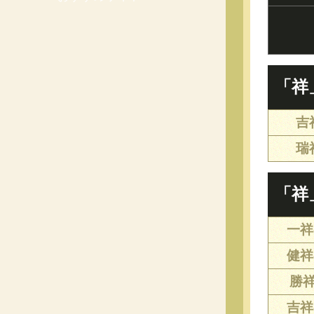
「祥
吉
瑞
「祥
一祥(
健祥(
勝祥(
吉祥(