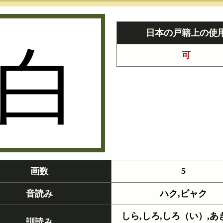
白
日本の戸籍上の使
可
5
画数
音読み
ハク,ビャク
しら,しろ,しろ（い）,あ
訓読み