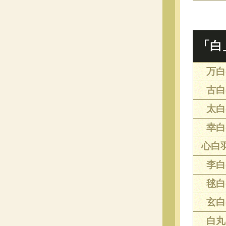
「白
万白(
古白(
太白(
幸白(
心白羽
李白(
毬白(
玄白(
白丸(