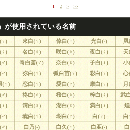
1
2
>
>>
」が使用されている名前
♀)
來白(♀)
倖白(♂)
光白(-)
凰
♀)
名白(♀)
咲白(♀)
夜白(♀)
天
♂)
奇白斎(♂)
奈白(♀)
子白(♀)
小
♂)
弥白(♀)
弧白苗(♀)
彩白(♀)
心
(♀)
恋白(♀)
愛白(♀)
摩白(♀)
月
♂)
柊白(♂)
桜白(♀)
梓白(♀)
武白
♀)
清白(♀)
湖白(♀)
満白(♀)
煌
♂)
琥白(♀)
瑚白(♀)
白(♀)
白
♂)
白乃(-)
白久(♂)
白亜(-)
白