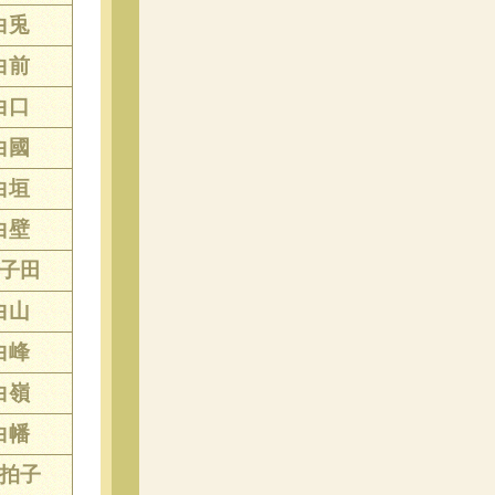
白兎
白前
白口
白國
白垣
白壁
子田
白山
白峰
白嶺
白幡
拍子