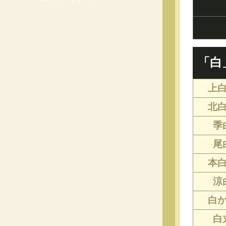
「白
上
北
季
尾
本
涼
白
白