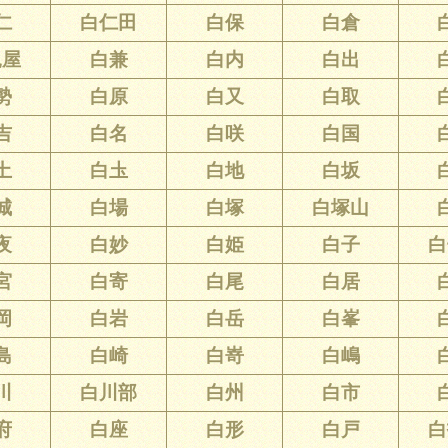
仁
白仁田
白保
白倉
兎屋
白兼
白内
白出
勢
白原
白又
白取
吉
白名
白咲
白国
土
白圡
白地
白坂
城
白場
白塚
白塚山
夜
白妙
白姫
白子
白
宮
白寄
白尾
白居
岡
白岩
白岳
白峯
島
白崎
白嵜
白嶋
川
白川部
白州
白市
府
白座
白形
白戸
白