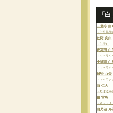
「白
三遊亭 白
（伝統芸能
佐野 真白
（俳優）
夜死田 白
（キャラク
小瀬川 白
（キャラク
日野 白矢
（キャラク
白 仁天
（野球選手
白 雷炎
（キャラク
白乃波 寿