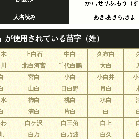
か）,せりふ,もう（す
人名読み
あき,あきら,きよ
」が使用されている苗字（姓）
白木
上白石
中白
久布白
白川
北白河宮
千代白鵬
大白
白
宮白
小白
小白井
小
白
山白
日白野
月白
白水
柿白
桃白
水白
白
清白
片白
白
かわ
白ケ沢
白三角
白上
丸
白乃
白乃波
白久