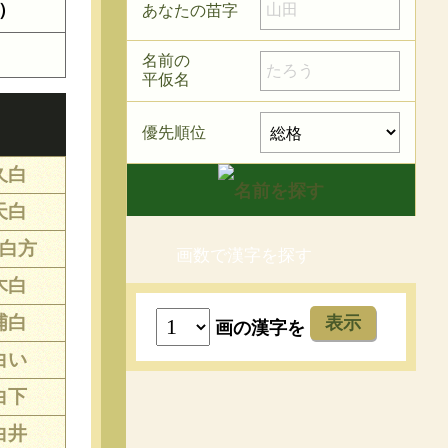
あなたの苗字
）
名前の
平仮名
優先順位
久白
天白
白方
画数で漢字を探す
木白
浦白
表示
画の漢字を
白い
白下
白井