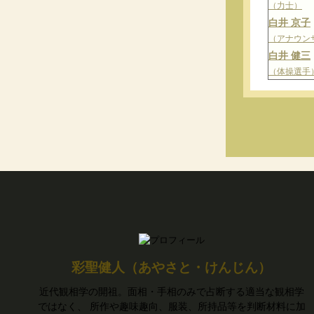
（力士）
白井 京子
（アナウン
白井 健三
（体操選手
彩聖健人（あやさと・けんじん）
近代観相学の開祖。面相・手相のみで占断する適当な観相学
ではなく、 所作や趣味趣向、服装、所持品等を判断材料に加