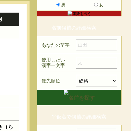
男
女
用
名前候補の詳細検索
あなたの苗字
使用したい
漢字一文字
優先順位
平仮名で候補の詳細検索
き（ら