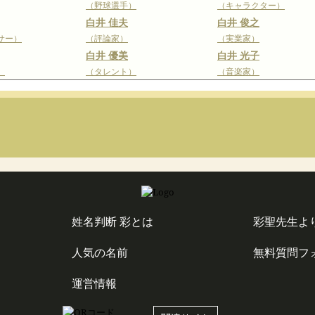
（野球選手）
（キャラクター）
白井 佳夫
白井 俊之
サー）
（評論家）
（実業家）
白井 優美
白井 光子
）
（タレント）
（音楽家）
姓名判断 彩とは
彩聖先生よ
人気の名前
無料質問フ
運営情報