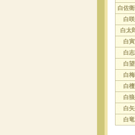
白佐衛門
白咲(
白太郎
白寅(
白志(
白望(
白梅(
白檀(
白狼(
白矢(
白竜(