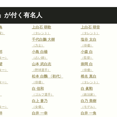
」が付く有名人
鳥
上白石 萌歌
上白石 萌音
家）
（タレント）
（タレント）
千代白鵬 大樹
塩谷 太白
（力士）
（俳優）
郎
小島 白楊
小森 白
ター）
（占い師）
（監督）
望
山本 武白志
崇岡 白
ター）
（野球選手）
（俳優）
松本 白鸚 〈初代〉
椎名 真白
ター）
（俳優）
（タレント）
白 佳和
白 眞勲
）
（ゴルフ選手）
（政治家）
白上 蒼乃
白乃 美樹
ター）
（女優）
（モデル）
洋
白井 一幸
白井 一角