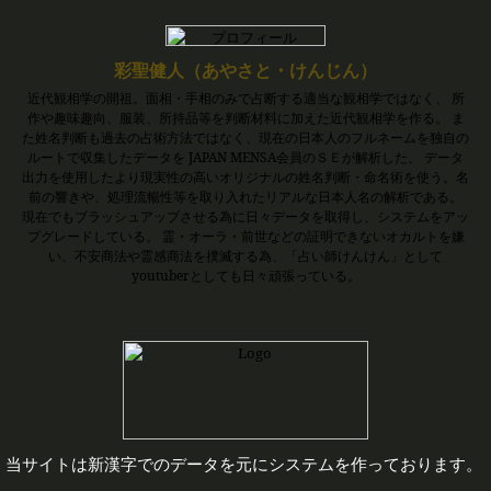
彩聖健人（あやさと・けんじん）
近代観相学の開祖。面相・手相のみで占断する適当な観相学ではなく、 所
作や趣味趣向、服装、所持品等を判断材料に加えた近代観相学を作る。 ま
た姓名判断も過去の占術方法ではなく、現在の日本人のフルネームを独自の
ルートで収集したデータを JAPAN MENSA会員のＳＥが解析した、 データ
出力を使用したより現実性の高いオリジナルの姓名判断・命名術を使う。名
前の響きや、処理流暢性等を取り入れたリアルな日本人名の解析である。
現在でもブラッシュアップさせる為に日々データを取得し、システムをアッ
プグレードしている。 霊・オーラ・前世などの証明できないオカルトを嫌
い、不安商法や霊感商法を撲滅する為、「占い師けんけん」として
youtuberとしても日々頑張っている。
当サイトは新漢字でのデータを元にシステムを作っております。