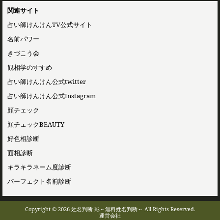
関連サイト
占い師けんけんTV公式サイト
名前パワー
きづこう会
観相学のすすめ
占い師けんけん公式twitter
占い師けんけん公式Instagram
顔チェック
顔チェックBEAUTY
好色相診断
面相診断
キラキラネーム度診断
パーフェクト名前診断
Copyright © 2026 姓名判断 彩～無料姓名判断～ All Rights Reserved.
運営会社