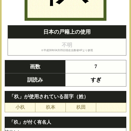
日本の戸籍上の使用
不明
※平成30年04月05日現在法務省HPより参照
7
画数
訓読み
すぎ
「杦」が使用されている苗字（姓）
小杦
杦本
杦田
「杦」が付く有名人