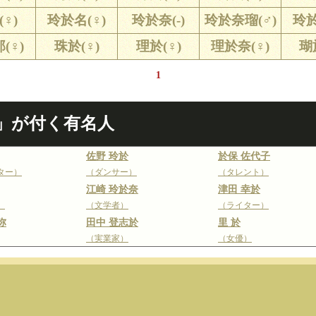
♀)
玲於名(♀)
玲於奈(-)
玲於奈瑠(♂)
玲於
(♀)
珠於(♀)
理於(♀)
理於奈(♀)
瑚
1
」が付く有名人
佐野 玲於
於保 佐代子
ター）
（ダンサー）
（タレント）
江崎 玲於奈
津田 幸於
）
（文学者）
（ライター）
弥
田中 登志於
里 於
（実業家）
（女優）