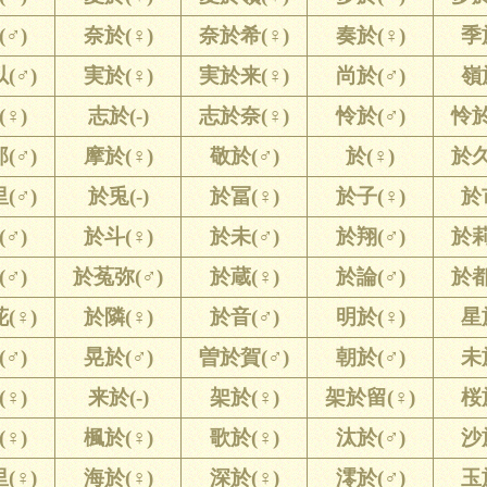
♂)
奈於(♀)
奈於希(♀)
奏於(♀)
季
(♂)
実於(♀)
実於来(♀)
尚於(♂)
嶺
♀)
志於(-)
志於奈(♀)
怜於(♂)
怜於
(♂)
摩於(♀)
敬於(♂)
於(♀)
於久
(♂)
於兎(-)
於冨(♀)
於子(♀)
於
♂)
於斗(♀)
於未(♂)
於翔(♂)
於莉
♂)
於菟弥(♂)
於蔵(♀)
於論(♂)
於都
(♀)
於隣(♀)
於音(♂)
明於(♀)
星
♂)
晃於(♂)
曽於賀(♂)
朝於(♂)
未
♀)
来於(-)
架於(♀)
架於留(♀)
桜
♀)
楓於(♀)
歌於(♀)
汰於(♂)
沙
(♀)
海於(♀)
深於(♀)
澪於(♂)
玉