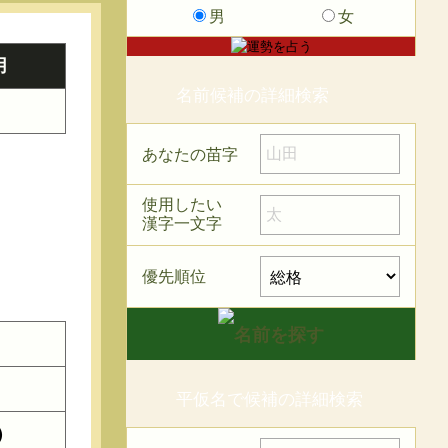
男
女
用
名前候補の詳細検索
あなたの苗字
使用したい
漢字一文字
優先順位
平仮名で候補の詳細検索
）