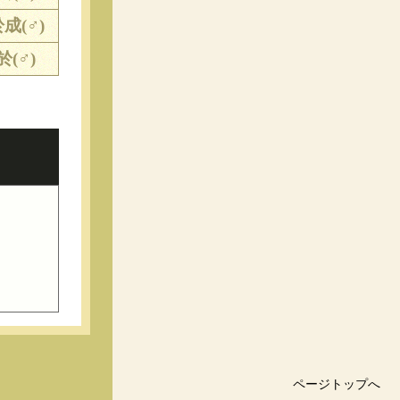
成(♂)
於(♂)
ページトップへ