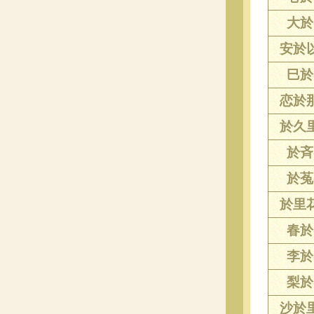
大於(
安於以
巳於(
恋於那
於久里
於斉(
於菟(
於里花
春於(
李於(
梨於(
沙於里