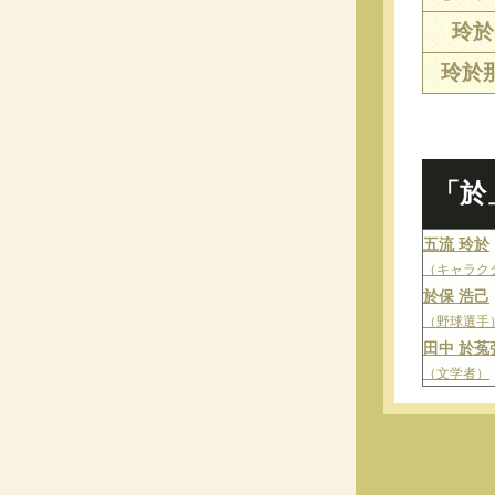
玲於(
玲於那
「於
五流 玲於
（キャラク
於保 浩己
（野球選手
田中 於菟
（文学者）