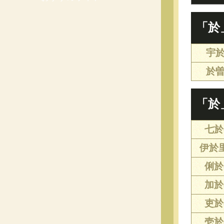
「於
宇
於
「於
七於(
伊於里
俐於(
加於(
吏於(
壱於(