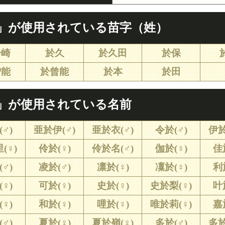
」が使用されている苗字（姓）
於崎
於久
於久田
於保
曽能
於曾能
於本
於田
」が使用されている名前
♂)
亜於伊(♂)
亜於衣(♂)
令於(♂)
伊於
(♀)
伶於(♀)
伶於名(♂)
伽於(♀)
佳
♂)
凌於(♂)
凛於(♀)
凜於(♀)
利
♀)
可於(♀)
史於(♀)
史於梨(♀)
叶
♀)
和於(♀)
哩於(♀)
唯於莉(♀)
嘉
♂)
夏於(♀)
夏於嶺(♀)
多於(♂)
多於