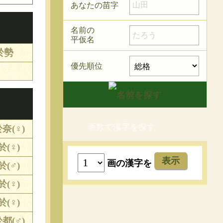
あなたの苗字
名前の
平仮名
於勢
優先順位
画数で漢字を探す
奈(♀)
於(♀)
表示
画の漢字を
於(♂)
於(♀)
於(♀)
都(♂)