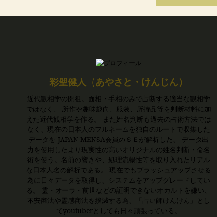
彩聖健人（あやさと・けんじん）
近代観相学の開祖。面相・手相のみで占断する適当な観相学
ではなく、 所作や趣味趣向、服装、所持品等を判断材料に加
えた近代観相学を作る。 また姓名判断も過去の占術方法では
なく、現在の日本人のフルネームを独自のルートで収集した
データを JAPAN MENSA会員のＳＥが解析した、 データ出
力を使用したより現実性の高いオリジナルの姓名判断・命名
術を使う。名前の響きや、処理流暢性等を取り入れたリアル
な日本人名の解析である。 現在でもブラッシュアップさせる
為に日々データを取得し、システムをアップグレードしてい
る。 霊・オーラ・前世などの証明できないオカルトを嫌い、
不安商法や霊感商法を撲滅する為、「占い師けんけん」とし
てyoutuberとしても日々頑張っている。