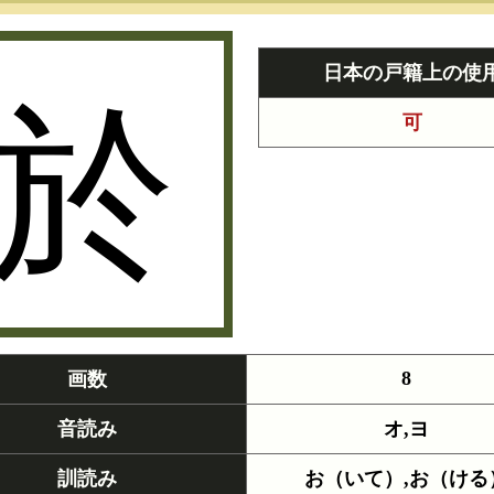
於
日本の戸籍上の使
可
8
画数
音読み
オ,ヨ
訓読み
お（いて）,お（ける