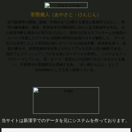
彩聖健人（あやさと・けんじん）
近代観相学の開祖。面相・手相のみで占断する適当な観相学ではなく、 所
作や趣味趣向、服装、所持品等を判断材料に加えた近代観相学を作る。 ま
た姓名判断も過去の占術方法ではなく、現在の日本人のフルネームを独自の
ルートで収集したデータを JAPAN MENSA会員のＳＥが解析した、 データ
出力を使用したより現実性の高いオリジナルの姓名判断・命名術を使う。名
前の響きや、処理流暢性等を取り入れたリアルな日本人名の解析である。
現在でもブラッシュアップさせる為に日々データを取得し、システムをアッ
プグレードしている。 霊・オーラ・前世などの証明できないオカルトを嫌
い、不安商法や霊感商法を撲滅する為、「占い師けんけん」として
youtuberとしても日々頑張っている。
当サイトは新漢字でのデータを元にシステムを作っております。