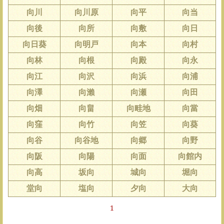
向川
向川原
向平
向当
向後
向所
向敷
向日
向日葵
向明戸
向本
向村
向林
向根
向殿
向永
向江
向沢
向浜
向浦
向澤
向瀨
向瀬
向田
向畑
向畠
向畦地
向當
向窪
向竹
向笠
向葵
向谷
向谷地
向郷
向野
向阪
向陽
向面
向館内
向高
坂向
城向
堀向
堂向
塩向
夕向
大向
1