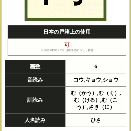
日本の戸籍上の使用
可
※平成30年04月05日現在法務省HPより参照
6
画数
音読み
コウ,キョウ,ショウ
む（かう）,む（く）,
訓読み
む（ける）,む（こ
う）,さき（に）
人名読み
ひさ