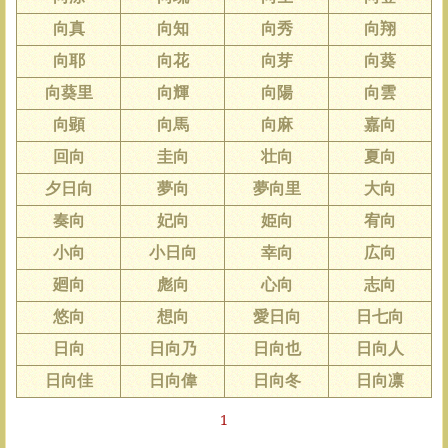
向真
向知
向秀
向翔
向耶
向花
向芽
向葵
向葵里
向輝
向陽
向雲
向顕
向馬
向麻
嘉向
回向
圭向
壮向
夏向
夕日向
夢向
夢向里
大向
奏向
妃向
姫向
宥向
小向
小日向
幸向
広向
廻向
彪向
心向
志向
悠向
想向
愛日向
日七向
日向
日向乃
日向也
日向人
日向佳
日向偉
日向冬
日向凛
1