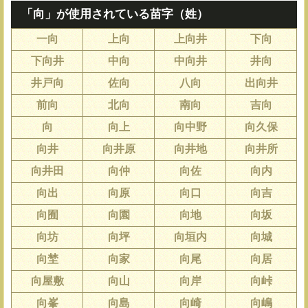
「向」が使用されている苗字（姓）
一向
上向
上向井
下向
下向井
中向
中向井
井向
井戸向
佐向
八向
出向井
前向
北向
南向
吉向
向
向上
向中野
向久保
向井
向井原
向井地
向井所
向井田
向仲
向佐
向内
向出
向原
向口
向吉
向囿
向園
向地
向坂
向坊
向坪
向垣内
向城
向埜
向家
向尾
向居
向屋敷
向山
向岸
向峠
向峯
向島
向崎
向嶋