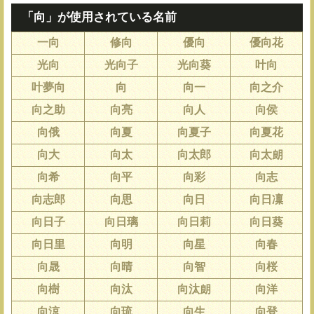
「向」が使用されている名前
一向
修向
優向
優向花
光向
光向子
光向葵
叶向
叶夢向
向
向一
向之介
向之助
向亮
向人
向侯
向俄
向夏
向夏子
向夏花
向大
向太
向太郎
向太朗
向希
向平
向彩
向志
向志郎
向思
向日
向日凜
向日子
向日璃
向日莉
向日葵
向日里
向明
向星
向春
向晟
向晴
向智
向桜
向樹
向汰
向汰朗
向洋
向涼
向琉
向生
向登