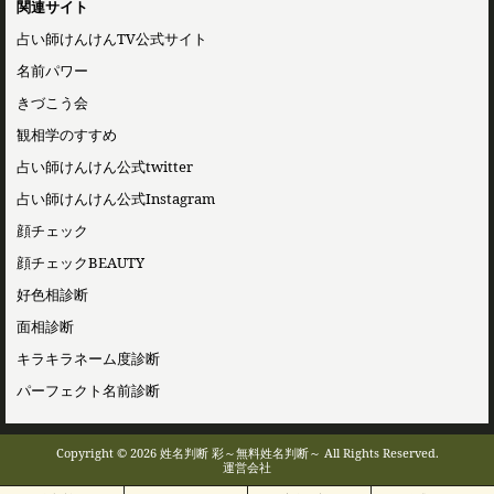
関連サイト
占い師けんけんTV公式サイト
名前パワー
きづこう会
観相学のすすめ
占い師けんけん公式twitter
占い師けんけん公式Instagram
顔チェック
顔チェックBEAUTY
好色相診断
面相診断
キラキラネーム度診断
パーフェクト名前診断
Copyright © 2026 姓名判断 彩～無料姓名判断～ All Rights Reserved.
運営会社