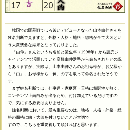
韓国での開幕戦でほろ苦いデビューとなった山本由伸さんを
姓名判断で見ますと、外格・人格・地格・総格が全て大凶とい
う大変残念な結果となっておりました。
「由伸」さんというお名前と誕生年（1998年）から読売ジ
ャイアンツで活躍していた高橋由伸選手から命名されたとの説
もありますが、実際は、山本由伸さんのお祖母様が、お父様か
ら「由」、お母様から「伸」の字を取って命名されたそうで
す。
まず姓名判断では、仕事運・家庭運・天格は相関性が無く、
コンテンツ上面白みが出るため、付け加えているだけですの
で、気にする必要はありません。
姓名判断において、最も重要なのは、地格・人格・外格・総
格の四格に凶・大凶を付けないことが大切で
すので、こちらを重要視して頂ければと思います。