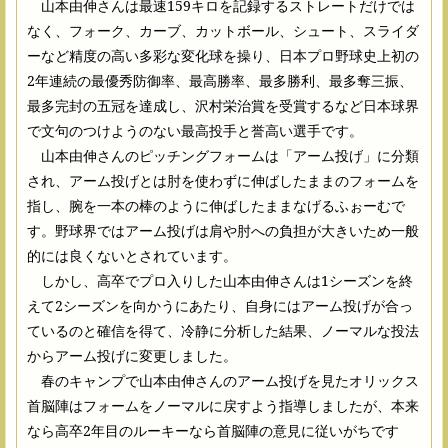
山本由伸さんは最速159キロを記録するストレートだけでは
なく、フォーク、カーブ、カットボール、シュート、スライダ
ーなど精度の高い多彩な変化球を操り、日本プロ野球史上初の
2年連続の最優秀防御率、最高勝率、最多勝利、最多奪三振、
最多完封の五冠を達成し、沢村栄治賞を受賞するなど日本球界
で文句のつけようのない最高投手と誉高い選手です。
山本由伸さんのピッチングフォームは「アーム投げ」に分類
され、アーム投げとは肘を使わずに伸ばしたままのフォームを
指し、腕を一本の棒のように伸ばしたままなげるふぉーむで
す。野球界ではアーム投げは肩や肘への負担が大きいため一般
的には良くないとされています。
しかし、高卒でプロ入りした山本由伸さんは1シーズンを終
えて2シーズンを向かうにあたり、自身にはアーム投げが合っ
ているのと確信を得て、冷静に分析した結果、ノーマルな投法
からアーム投げに変更しました。
春のキャンプで山本由伸さんのアーム投げを見たオリックス
首脳陣はフォームをノーマルに戻すよう指導しましたが、本来
なら高卒2年目のルーキーなら首脳陣の意見に従いがちです