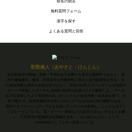
命名の助言
無料質問フォーム
漢字を探す
よくある質問と回答
彩聖健人（あやさと・けんじん）
近代観相学の開祖。面相・手相のみで占断する適当な観相学ではなく、 所
作や趣味趣向、服装、所持品等を判断材料に加えた近代観相学を作る。 ま
た姓名判断も過去の占術方法ではなく、現在の日本人のフルネームを独自の
ルートで収集したデータを JAPAN MENSA会員のＳＥが解析した、 データ
出力を使用したより現実性の高いオリジナルの姓名判断・命名術を使う。名
前の響きや、処理流暢性等を取り入れたリアルな日本人名の解析である。
現在でもブラッシュアップさせる為に日々データを取得し、システムをアッ
プグレードしている。 霊・オーラ・前世などの証明できないオカルトを嫌
い、不安商法や霊感商法を撲滅する為、「占い師けんけん」として
youtuberとしても日々頑張っている。